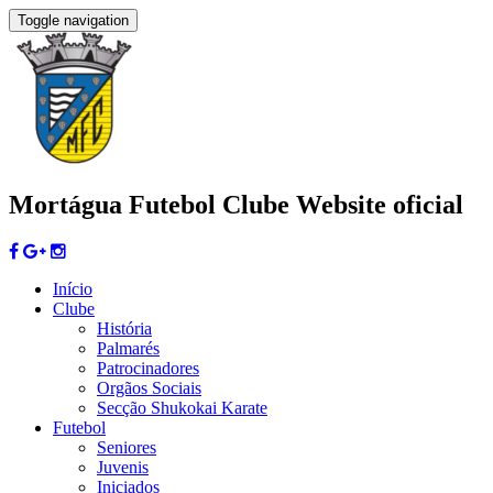
Toggle navigation
Mortágua Futebol Clube
Website oficial
Início
Clube
História
Palmarés
Patrocinadores
Orgãos Sociais
Secção Shukokai Karate
Futebol
Seniores
Juvenis
Iniciados