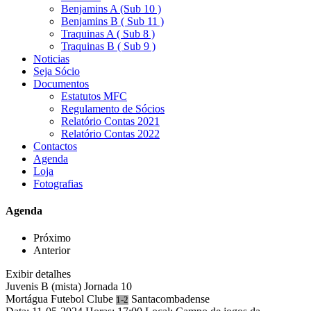
Benjamins A (Sub 10 )
Benjamins B ( Sub 11 )
Traquinas A ( Sub 8 )
Traquinas B ( Sub 9 )
Noticias
Seja Sócio
Documentos
Estatutos MFC
Regulamento de Sócios
Relatório Contas 2021
Relatório Contas 2022
Contactos
Agenda
Loja
Fotografias
Agenda
Próximo
Anterior
Exibir detalhes
Juvenis B (mista)
Jornada 10
Mortágua Futebol Clube
Santacombadense
1-2