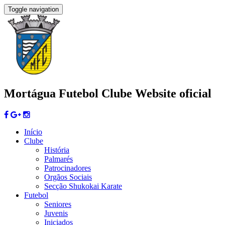
Toggle navigation
Mortágua Futebol Clube
Website oficial
Início
Clube
História
Palmarés
Patrocinadores
Orgãos Sociais
Secção Shukokai Karate
Futebol
Seniores
Juvenis
Iniciados