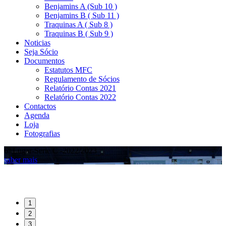
Benjamins A (Sub 10 )
Benjamins B ( Sub 11 )
Traquinas A ( Sub 8 )
Traquinas B ( Sub 9 )
Noticias
Seja Sócio
Documentos
Estatutos MFC
Regulamento de Sócios
Relatório Contas 2021
Relatório Contas 2022
Contactos
Agenda
Loja
Fotografias
6º Lugar-Serie C -2022/2023
s
saber mais
1
2
3