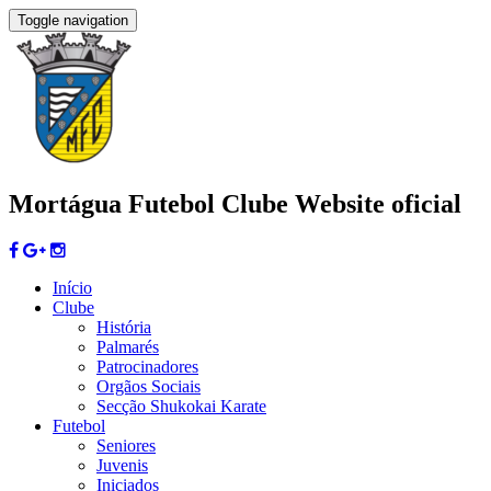
Toggle navigation
Mortágua Futebol Clube
Website oficial
Início
Clube
História
Palmarés
Patrocinadores
Orgãos Sociais
Secção Shukokai Karate
Futebol
Seniores
Juvenis
Iniciados