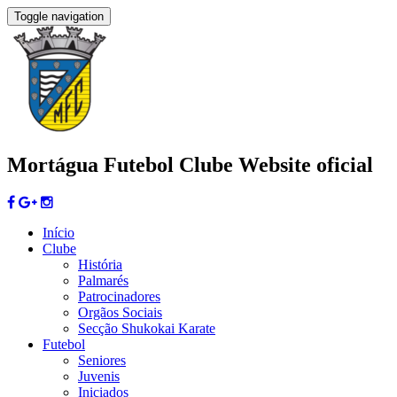
Toggle navigation
Mortágua Futebol Clube
Website oficial
Início
Clube
História
Palmarés
Patrocinadores
Orgãos Sociais
Secção Shukokai Karate
Futebol
Seniores
Juvenis
Iniciados